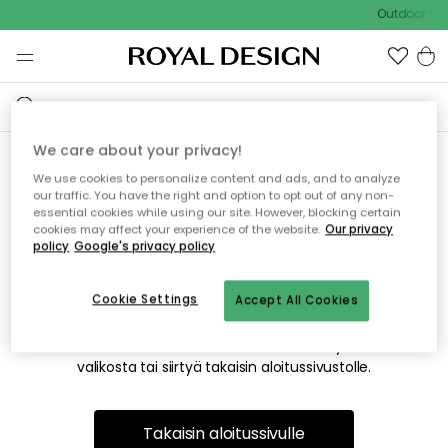
Outdoor Sal
We care about your privacy!
We use cookies to personalize content and ads, and to analyze
Emme valitettavasti löydä
our traffic. You have the right and option to opt out of any non-
essential cookies while using our site. However, blocking certain
etsimääsi sivua
cookies may affect your experience of the website.
Our privacy
policy
Google's privacy policy
Cookie Settings
Accept All Cookies
Tämä voi johtua siitä, että sivua ei enää ole tai siitä, että se
on siirretty muualle. Pahoittelemme tästä mahdollisesti
aiheutunutta häiriötä. Voit kokeilla uudelleen yllä olevasta
valikosta tai siirtyä takaisin aloitussivustolle.
Takaisin aloitussivulle