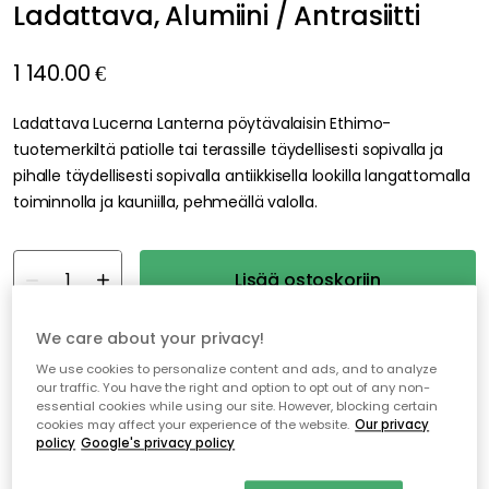
Ladattava, Alumiini / Antrasiitti
1 140.00 €
Ladattava Lucerna Lanterna pöytävalaisin Ethimo-
tuotemerkiltä patiolle tai terassille täydellisesti sopivalla ja
pihalle täydellisesti sopivalla antiikkisella lookilla langattomalla
toiminnolla ja kauniilla, pehmeällä valolla.
Lisää ostoskoriin
We care about your privacy!
Ilmainen toimitus
Vain 1 kpl jäljellä varastossa
We use cookies to personalize content and ads, and to analyze
our traffic. You have the right and option to opt out of any non-
essential cookies while using our site. However, blocking certain
Ilmainen toimitus yli 79 €*
cookies may affect your experience of the website.
Our privacy
Nopeat ja joustavat toimitukset
policy
Google's privacy policy
Avoin palautusoikeus 30 päivän ajan