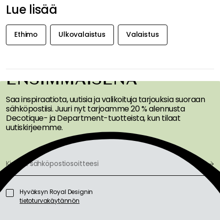
Lue lisää
Ethimo
Ulkovalaistus
Valaistus
SAA INSPIRAATIOTA &
TARJOUKSIA
ENSIMMÄISENÄ
Saa inspiraatiota, uutisia ja valikoituja tarjouksia suoraan
sähköpostiisi. Juuri nyt tarjoamme 20 % alennusta
Decotique- ja Department-tuotteista, kun tilaat
uutiskirjeemme.
Hyväksyn Royal Designin
tietoturvakäytännön