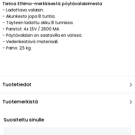
Tietoa Ethimo-merkkisestä pöytävalaisimesta
-
Ladattava
valaisin
.
-
Akunkesto jopa 8 tuntia.
-
Täyteen ladattu akku 8 tunnissa.
-
Paristot: 4x 1,5V / 2600 MA
-
Pöytävalaisin on saatavilla eri värissä.
-
Vedenkestävä
materiaali
.
-
Paino: 2,5 kg.
Tuotetiedot
Tuotemerkistä
Suositeltu sinulle