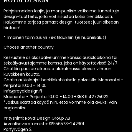
ROYALDESIGN
Pohjoismaiden laajin, ja monipuolisin valikoima tunnettuja
design-tuotteita, joilla voit sisustaa kotisi trendikkäästi.
Haluamme tarjota parhaat design-tuotteet juuri oikeaan
hintaan!
* Ilmainen toimitus yli 79€ tilauksiin (ei huonekalut)
Choose another country
Keskustele asiakaspalvelumme kanssa aukioloaikoina tai
tekoälyavustajamme kanssa, joka on käytettävissä 24/7.
Chattiin pääsee oikeassa alakulmassa olevan vihreän
kuvakkeen kautta.
Chatin aukioloajat henkilökohtaisella palvelulla:
Maanantai -
Perjantai 10:00 - 14:00
info@royaldesign.fi
Maanantai - Perjantai 10:00 - 14:00
+358 9 42725022
*Joskus saattaa käydä niin, että voimme olla avuksi vain
englanniksi.
Yritysnimi: Royal Design Group AB
Arvonlisäverotunniste: SE556573-242601
Porfyrvägen 2