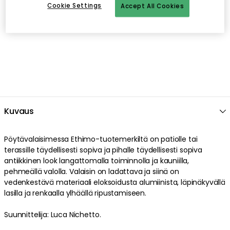
Cookie Settings
Accept All Cookies
Kuvaus
Pöytävalaisimessa
Ethimo
-tuotemerkiltä on
patiolle tai
terassille
täydellisesti sopiva ja
pihalle
täydellisesti sopiva
antiikkinen
look
langattomalla
toiminnolla
ja
kauniilla
,
pehmeällä
valolla
.
Valaisin
on
ladattava
ja siinä on
vedenkestävä
materiaali
eloksoidusta alumiinista
,
läpinäkyvällä
lasilla
ja renkaalla
ylhäällä
ripustamiseen
.
Suunnittelija: Luca Nichetto.