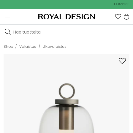
Outdoor Sale -
/
/
Shop
Valaistus
Ulkovalaistus