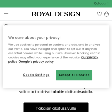
Outdoor Sal
We care about your privacy!
We use cookies to personalize content and ads, and to analyze
Emme valitettavasti löydä
our traffic. You have the right and option to opt out of any non-
essential cookies while using our site. However, blocking certain
etsimääsi sivua
cookies may affect your experience of the website.
Our privacy
policy
Google's privacy policy
Cookie Settings
Accept All Cookies
Tämä voi johtua siitä, että sivua ei enää ole tai siitä, että se
on siirretty muualle. Pahoittelemme tästä mahdollisesti
aiheutunutta häiriötä. Voit kokeilla uudelleen yllä olevasta
valikosta tai siirtyä takaisin aloitussivustolle.
Takaisin aloitussivulle