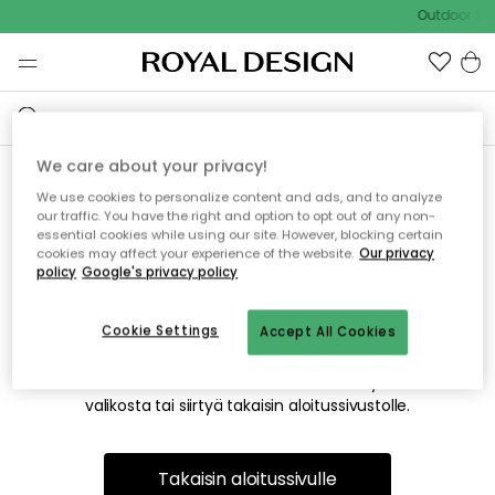
Outdoor Sal
We care about your privacy!
We use cookies to personalize content and ads, and to analyze
Emme valitettavasti löydä
our traffic. You have the right and option to opt out of any non-
essential cookies while using our site. However, blocking certain
etsimääsi sivua
cookies may affect your experience of the website.
Our privacy
policy
Google's privacy policy
Cookie Settings
Accept All Cookies
Tämä voi johtua siitä, että sivua ei enää ole tai siitä, että se
on siirretty muualle. Pahoittelemme tästä mahdollisesti
aiheutunutta häiriötä. Voit kokeilla uudelleen yllä olevasta
valikosta tai siirtyä takaisin aloitussivustolle.
Takaisin aloitussivulle