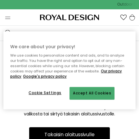
Outdoor Sal
We care about your privacy!
We use cookies to personalize content and ads, and to analyze
Emme valitettavasti löydä
our traffic. You have the right and option to opt out of any non-
essential cookies while using our site. However, blocking certain
etsimääsi sivua
cookies may affect your experience of the website.
Our privacy
policy
Google's privacy policy
Cookie Settings
Accept All Cookies
Tämä voi johtua siitä, että sivua ei enää ole tai siitä, että se
on siirretty muualle. Pahoittelemme tästä mahdollisesti
aiheutunutta häiriötä. Voit kokeilla uudelleen yllä olevasta
valikosta tai siirtyä takaisin aloitussivustolle.
Takaisin aloitussivulle