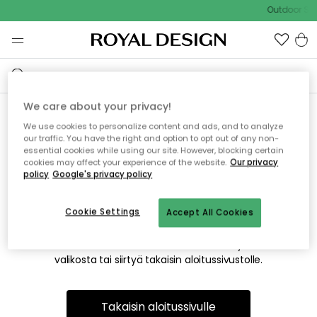
Outdoor Sal
We care about your privacy!
We use cookies to personalize content and ads, and to analyze
Emme valitettavasti löydä
our traffic. You have the right and option to opt out of any non-
essential cookies while using our site. However, blocking certain
etsimääsi sivua
cookies may affect your experience of the website.
Our privacy
policy
Google's privacy policy
Cookie Settings
Accept All Cookies
Tämä voi johtua siitä, että sivua ei enää ole tai siitä, että se
on siirretty muualle. Pahoittelemme tästä mahdollisesti
aiheutunutta häiriötä. Voit kokeilla uudelleen yllä olevasta
valikosta tai siirtyä takaisin aloitussivustolle.
Takaisin aloitussivulle