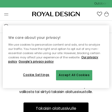
Outdoor Sal
We care about your privacy!
We use cookies to personalize content and ads, and to analyze
Emme valitettavasti löydä
our traffic. You have the right and option to opt out of any non-
essential cookies while using our site. However, blocking certain
etsimääsi sivua
cookies may affect your experience of the website.
Our privacy
policy
Google's privacy policy
Cookie Settings
Accept All Cookies
Tämä voi johtua siitä, että sivua ei enää ole tai siitä, että se
on siirretty muualle. Pahoittelemme tästä mahdollisesti
aiheutunutta häiriötä. Voit kokeilla uudelleen yllä olevasta
valikosta tai siirtyä takaisin aloitussivustolle.
Takaisin aloitussivulle