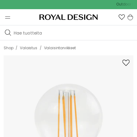
Outdoor Sale -
/
/
Shop
Valaistus
Valaisintarvikkeet