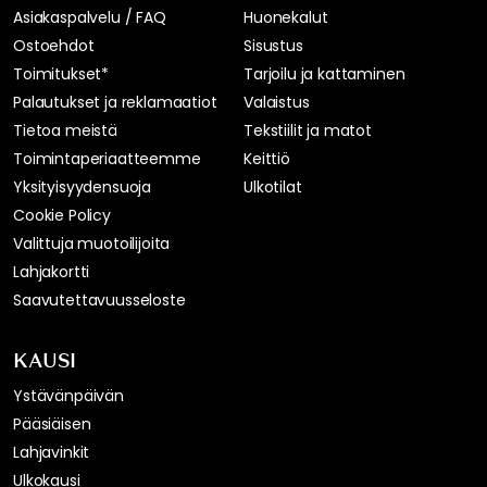
Asiakaspalvelu / FAQ
Huonekalut
Ostoehdot
Sisustus
Toimitukset*
Tarjoilu ja kattaminen
Palautukset ja reklamaatiot
Valaistus
Tietoa meistä
Tekstiilit ja matot
Toimintaperiaatteemme
Keittiö
Yksityisyydensuoja
Ulkotilat
Cookie Policy
Valittuja muotoilijoita
Lahjakortti
Saavutettavuusseloste
KAUSI
Ystävänpäivän
Pääsiäisen
Lahjavinkit
Ulkokausi