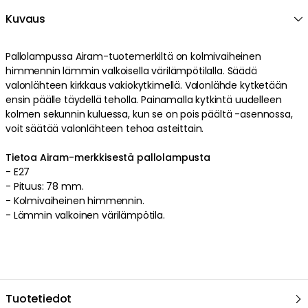
Kuvaus
Pallolampussa
Airam
-tuotemerkiltä on
kolmivaiheinen
himmennin
lämmin valkoisella
värilämpötilalla
.
Säädä
valonlähteen kirkkaus vakiokytkimellä. Valonlähde kytketään
ensin päälle täydellä teholla. Painamalla kytkintä uudelleen
kolmen sekunnin kuluessa, kun se on pois päältä -asennossa,
voit säätää valonlähteen tehoa asteittain
.
Tietoa Airam-merkkisestä pallolampusta
-
E27
-
Pituus: 78 mm.
-
Kolmivaiheinen himmennin
.
-
Lämmin valkoinen
värilämpötila
.
Tuotetiedot