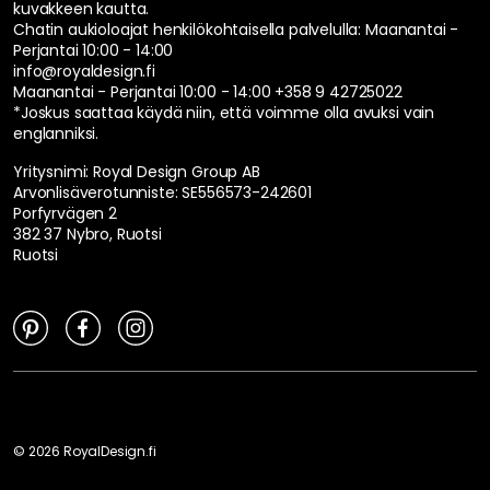
kuvakkeen kautta.
Chatin aukioloajat henkilökohtaisella palvelulla:
Maanantai -
Perjantai 10:00 - 14:00
info@royaldesign.fi
Maanantai - Perjantai 10:00 - 14:00
+358 9 42725022
*Joskus saattaa käydä niin, että voimme olla avuksi vain
englanniksi.
Yritysnimi: Royal Design Group AB
Arvonlisäverotunniste: SE556573-242601
Porfyrvägen 2
382 37 Nybro, Ruotsi
Ruotsi
©
2026
RoyalDesign.fi