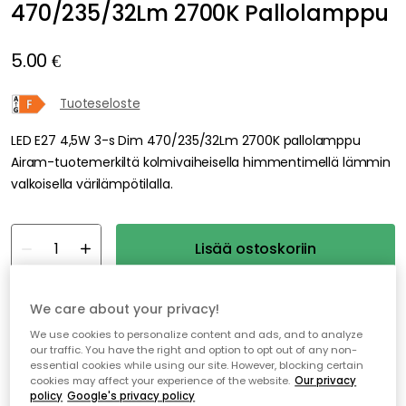
470/235/32Lm 2700K Pallolamppu
5.00 €
Tuoteseloste
LED E27 4,5W 3-s Dim 470/235/32Lm 2700K pallolamppu
Airam-tuotemerkiltä kolmivaiheisella himmentimellä lämmin
valkoisella värilämpötilalla.
Lisää ostoskoriin
Varastossa
We care about your privacy!
We use cookies to personalize content and ads, and to analyze
Genomtänkta tillval
our traffic. You have the right and option to opt out of any non-
essential cookies while using our site. However, blocking certain
AIRAM
cookies may affect your experience of the website.
Our privacy
policy
Google's privacy policy
LED E27 7W 3-s Dim 806/400/56Lm 2700K Normaali Lamppu