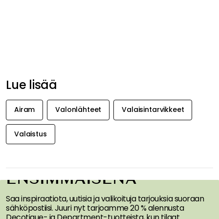
Lue lisää
Airam
Valonlähteet
Valaisintarvikkeet
Valaistus
SAA INSPIRAATIOTA &
TARJOUKSIA
ENSIMMÄISENÄ
Saa inspiraatiota, uutisia ja valikoituja tarjouksia suoraan
sähköpostiisi. Juuri nyt tarjoamme 20 % alennusta
Decotique- ja Department-tuotteista, kun tilaat