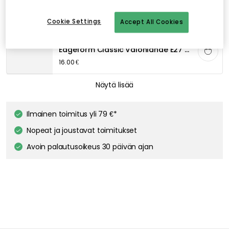
6.00 €
Cookie Settings
Accept All Cookies
EDGEFORM
Edgeform Classic Valonlähde E27 5W 560lm 2700K Himmentävä, Kirkas
16.00 €
EDGEFORM
Näytä lisää
Edgeform Classic Valonlähde E27 4,8W 580lm 2700K Himmentävä, Valkoinen
16.00 €
Ilmainen toimitus yli 79 €*
Nopeat ja joustavat toimitukset
TALA
Avoin palautusoikeus 30 päivän ajan
Gaia E27 LED-lamppu 6W
35.00 €