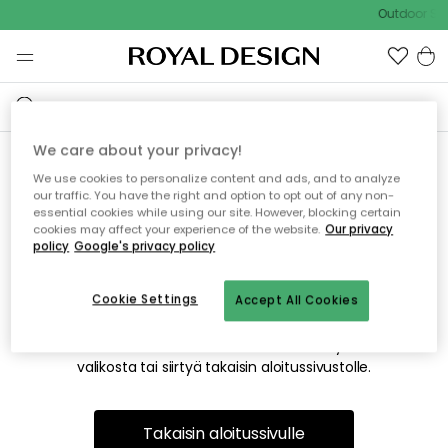
Outdoor Sal
We care about your privacy!
We use cookies to personalize content and ads, and to analyze
Emme valitettavasti löydä
our traffic. You have the right and option to opt out of any non-
essential cookies while using our site. However, blocking certain
etsimääsi sivua
cookies may affect your experience of the website.
Our privacy
policy
Google's privacy policy
Cookie Settings
Accept All Cookies
Tämä voi johtua siitä, että sivua ei enää ole tai siitä, että se
on siirretty muualle. Pahoittelemme tästä mahdollisesti
aiheutunutta häiriötä. Voit kokeilla uudelleen yllä olevasta
valikosta tai siirtyä takaisin aloitussivustolle.
Takaisin aloitussivulle