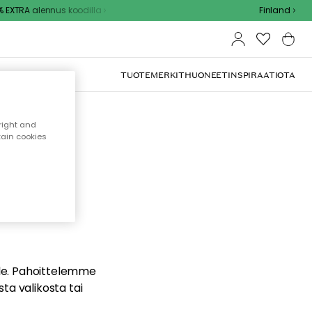
EXTRA alennus koodilla
Finland
TUOTEMERKIT
HUONEET
INSPIRAATIOTA
right and
tain cookies
dä
ualle. Pahoittelemme
sta valikosta tai