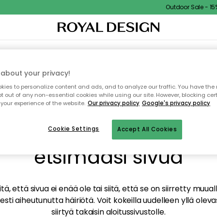
Outdoor Sale - 15% 
TAUS
SISUSTUS
TEKSTIILIT & MATOT
KEITTIÖ
SÄILYTYS
ULKOKALUSTEET
about your privacy!
ies to personalize content and ads, and to analyze our traffic. You have the 
pt out of any non-essential cookies while using our site. However, blocking cer
your experience of the website.
Our privacy policy
Google's privacy policy
mme valitettavasti löy
Cookie Settings
Accept All Cookies
etsimääsi sivua
tä, että sivua ei enää ole tai siitä, että se on siirretty mu
sti aiheutunutta häiriötä. Voit kokeilla uudelleen yllä oleva
siirtyä takaisin aloitussivustolle.