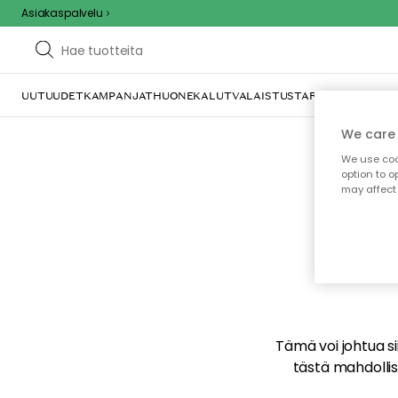
Asiakaspalvelu
UUTUUDET
KAMPANJAT
HUONEKALUT
VALAISTUS
TARJOILU JA KAT
We care 
We use cook
option to o
may affect 
E
Tämä voi johtua sii
tästä mahdollise