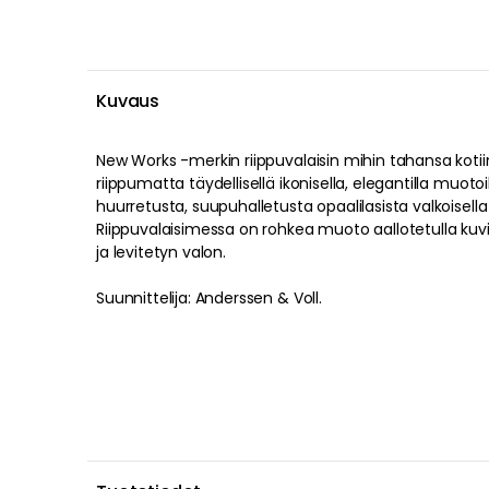
Kuvaus
New Works -merkin riippuvalaisin mihin tahansa kotiin
riippumatta täydellisellä ikonisella, elegantilla muotoil
huurretusta, suupuhalletusta opaalilasista valkoisella
Riippuvalaisimessa on rohkea muoto aallotetulla kuv
ja levitetyn valon.
Suunnittelija: Anderssen & Voll.