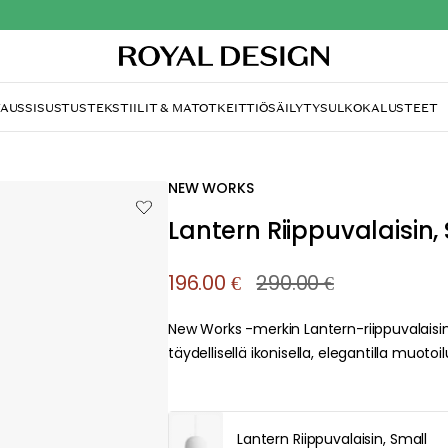
TAUS
SISUSTUS
TEKSTIILIT & MATOT
KEITTIÖ
SÄILYTYS
ULKOKALUSTEET
NEW WORKS
Lantern Riippuvalaisin,
196.00 €
290.00 €
New Works -merkin Lantern-riippuvalaisin
täydellisellä ikonisella, elegantilla muotoilu
Lantern Riippuvalaisin, Small
about your privacy!