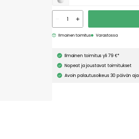
ies to personalize content and ads, and to analyze our traffic. You have the 
pt out of any non-essential cookies while using our site. However, blocking cer
your experience of the website.
Our privacy policy
Google's privacy policy
Cookie Settings
Accept All Cookies
Ilmainen toimitus
Varastossa
Ilmainen toimitus yli 79 €*
Nopeat ja joustavat toimitukset
Avoin palautusoikeus 30 päivän aj