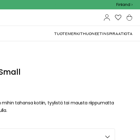
Outdoor Sale - 15% EXTRA alennus koodilla
Finland
TUOTEMERKIT
HUONEET
INSPIRAATIOTA
 Small
 mihin tahansa kotiin, tyylistä tai mausta riippumatta
lla.