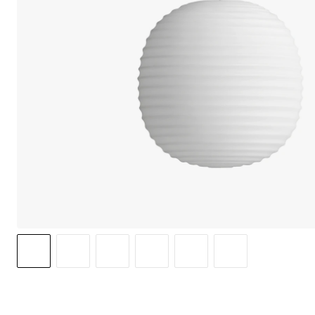
We use cook
option to o
may affect 