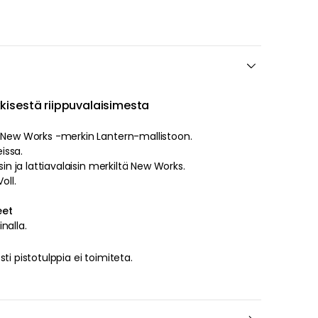
erkkisestä riippuvalaisimesta
u New Works -merkin Lantern-mallistoon.
eri malleissa.
sin ja lattiavalaisin merkiltä New Works.
oll.
eet
inalla.
ti pistotulppia ei toimiteta.