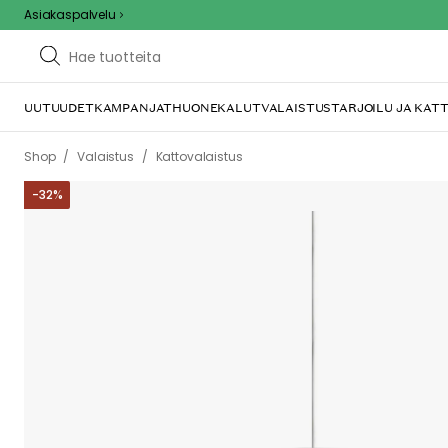
Asiakaspalvelu
UUTUUDET
KAMPANJAT
HUONEKALUT
VALAISTUS
TARJOILU JA KAT
/
/
Shop
Valaistus
Kattovalaistus
-
32
%
We care 