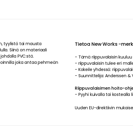
, tyylistä tai mausta
Tietoa New Works -m
ulla. Siinä on materiaali
 johdolla PVC:stä.
- Tämä riippuvalaisin kuulu
ioinnilla joka antaa pehmeän
- riippuvalaisin tulee 
- Kokeile yhdessä: riippuvalai
- Suunnittelija: Anderssen & V
Riippuvalaisimen hoito-ohj
- Pyyhi kuivalla tai kostealla li
Uuden EU-direktiivin mukaises