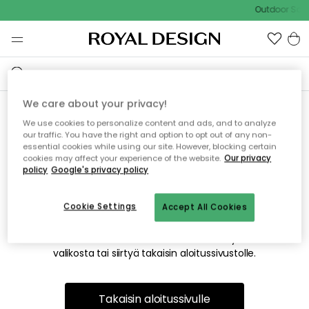
Outdoor Sale
We care about your privacy!
We use cookies to personalize content and ads, and to analyze
Emme valitettavasti löydä
our traffic. You have the right and option to opt out of any non-
essential cookies while using our site. However, blocking certain
etsimääsi sivua
cookies may affect your experience of the website.
Our privacy
policy
Google's privacy policy
Cookie Settings
Accept All Cookies
Tämä voi johtua siitä, että sivua ei enää ole tai siitä, että se
on siirretty muualle. Pahoittelemme tästä mahdollisesti
aiheutunutta häiriötä. Voit kokeilla uudelleen yllä olevasta
valikosta tai siirtyä takaisin aloitussivustolle.
Takaisin aloitussivulle