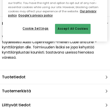
our traffic. You have the right and option to opt out of any non-
essential cookies while using our site. However, blocking certain
cookies may affect your experience of the website.
Our privacy
policy
Google's privacy policy
Kuvaus
Cookie Settings
Accept All Cookies
Vuonna 2009 tämä tyylikäs suojalevy suunniteltiin sopivaksi
täydellisesti Audo Copenhagen -merkin Cube and Line -
kynttilänjalan alle. Toimivuuden lisäksi se jopa kehystää
kynttilänjalustasi kauniisti. Saatavana useissa hienoissa
väreissä.
Tuotetiedot
Tuotemerkistä
Liittyvät tiedot