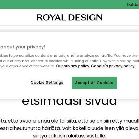
Outdoor 
TAUS
SISUSTUS
TEKSTIILIT & MATOT
KEITTIÖ
SÄILYTYS
ULKOKALUSTEET
about your privacy!
ies to personalize content and ads, and to analyze our traffic. You have the 
pt out of any non-essential cookies while using our site. However, blocking cer
your experience of the website.
Our privacy policy
Google's privacy policy
mme valitettavasti löy
Cookie Settings
Accept All Cookies
etsimääsi sivua
tä, että sivua ei enää ole tai siitä, että se on siirretty mu
sti aiheutunutta häiriötä. Voit kokeilla uudelleen yllä oleva
siirtyä takaisin aloitussivustolle.