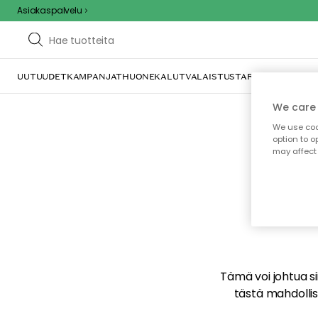
Asiakaspalvelu
UUTUUDET
KAMPANJAT
HUONEKALUT
VALAISTUS
TARJOILU JA KAT
We care 
We use cook
option to o
may affect 
E
Tämä voi johtua sii
tästä mahdollise