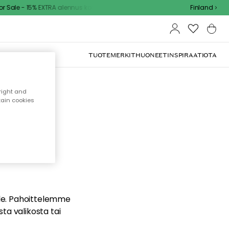
Sale - 15% EXTRA alennus koodilla
Finland
TUOTEMERKIT
HUONEET
INSPIRAATIOTA
right and
tain cookies
dä
ualle. Pahoittelemme
sta valikosta tai