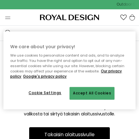
Outdoor Sal
We care about your privacy!
We use cookies to personalize content and ads, and to analyze
Emme valitettavasti löydä
our traffic. You have the right and option to opt out of any non-
essential cookies while using our site. However, blocking certain
etsimääsi sivua
cookies may affect your experience of the website.
Our privacy
policy
Google's privacy policy
Cookie Settings
Accept All Cookies
Tämä voi johtua siitä, että sivua ei enää ole tai siitä, että se
on siirretty muualle. Pahoittelemme tästä mahdollisesti
aiheutunutta häiriötä. Voit kokeilla uudelleen yllä olevasta
valikosta tai siirtyä takaisin aloitussivustolle.
Takaisin aloitussivulle