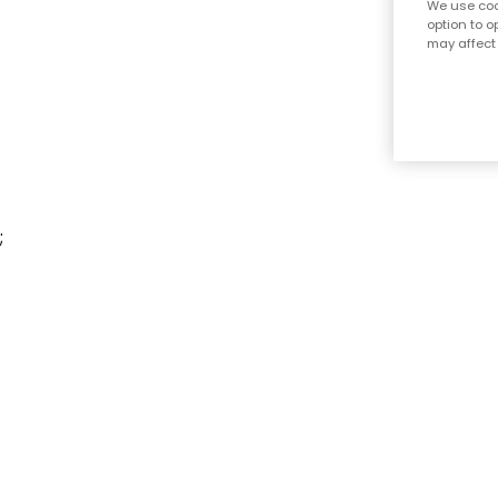
We use cook
option to o
may affect 
;