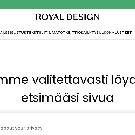
TAUS
SISUSTUS
TEKSTIILIT & MATOT
KEITTIÖ
SÄILYTYS
ULKOKALUSTEET
mme valitettavasti löy
etsimääsi sivua
tä, että sivua ei enää ole tai siitä, että se on siirretty mu
sti aiheutunutta häiriötä. Voit kokeilla uudelleen yllä oleva
about your privacy!
siirtyä takaisin aloitussivustolle.