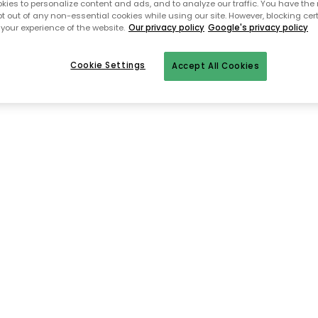
ies to personalize content and ads, and to analyze our traffic. You have the 
pt out of any non-essential cookies while using our site. However, blocking cer
your experience of the website.
Our privacy policy
Google's privacy policy
Takaisin aloitussivulle
Cookie Settings
Accept All Cookies