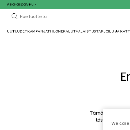
Asiakaspalvelu
UUTUUDET
KAMPANJAT
HUONEKALUT
VALAISTUS
TARJOILU JA KAT
E
Tämä voi johtua sii
tästä mahdollise
We care 