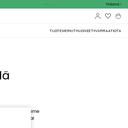
Outdoor Sale - 15% EXTRA alennus koodilla
Finland
TUOTEMERKIT
HUONEET
INSPIRAATIOTA
dä
ualle. Pahoittelemme
sta valikosta tai