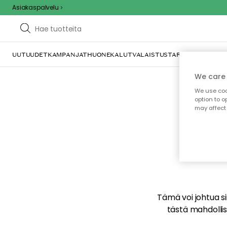
Asiakaspalvelu
UUTUUDET
KAMPANJAT
HUONEKALUT
VALAISTUS
TARJOILU JA KAT
We care 
We use cook
option to o
may affect 
E
Tämä voi johtua sii
tästä mahdollise