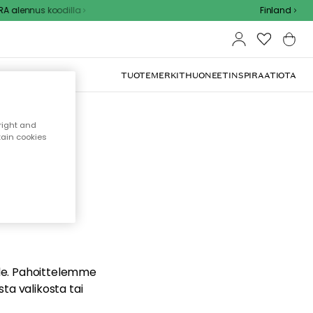
A alennus koodilla
Finland
TUOTEMERKIT
HUONEET
INSPIRAATIOTA
right and
tain cookies
dä
ualle. Pahoittelemme
sta valikosta tai