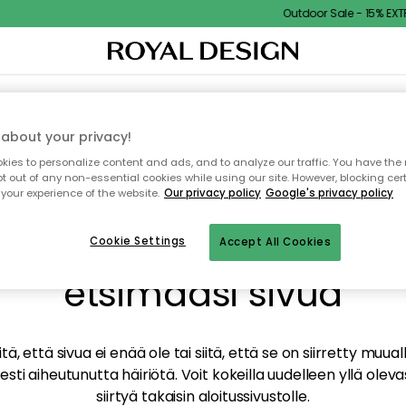
Outdoor Sale - 15% EXTR
TAUS
SISUSTUS
TEKSTIILIT & MATOT
KEITTIÖ
SÄILYTYS
ULKOKALUSTEET
about your privacy!
ies to personalize content and ads, and to analyze our traffic. You have the 
pt out of any non-essential cookies while using our site. However, blocking cer
your experience of the website.
Our privacy policy
Google's privacy policy
mme valitettavasti löy
Cookie Settings
Accept All Cookies
etsimääsi sivua
tä, että sivua ei enää ole tai siitä, että se on siirretty mu
sti aiheutunutta häiriötä. Voit kokeilla uudelleen yllä oleva
siirtyä takaisin aloitussivustolle.