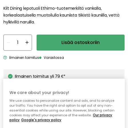
Kilt Dining lepotuoli Ethimo-tuotemerkiltä vankalla,
korkealaatuisella muotoilulla kauniista tiikistä kauniilla, vettä
hylkivillä naruilla.
Lisää ostoskoriin
Ilmainen toimitus
Varastossa
Ilmainen toimitus yli 79 €*
Nopeat ja joustavat toimitukset
We care about your privacy!
Avoin palautusoikeus 30 päivän ajan
We use cookies to personalize content and ads, and to analyze
our traffic. You have the right and option to opt out of any non-
essential cookies while using our site. However, blocking certain
cookies may affect your experience of the website.
Our privacy
policy
Google's privacy policy