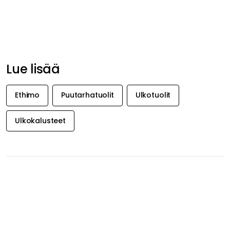
SAA INSPIRAATIOTA &
TARJOUKSIA
ENSIMMÄISENÄ
Saa inspiraatiota, uutisia ja valikoituja tarjouksia suoraan
sähköpostiisi. Juuri nyt tarjoamme 20 % alennusta
Decotique- ja Department-tuotteista, kun tilaat
uutiskirjeemme.
Hyväksyn Royal Designin
tietoturvakäytännön