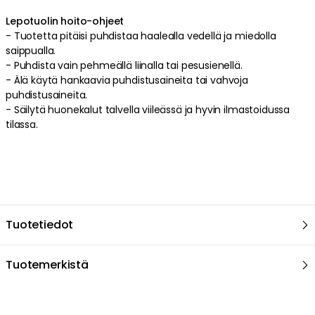
Lue lisää
Ethimo
Puutarhatuolit
Ulkotuolit
Ulkokalusteet