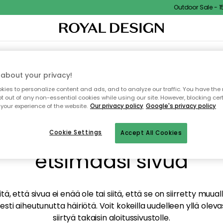
Outdoor Sale - 15%
TAUS
SISUSTUS
TEKSTIILIT & MATOT
KEITTIÖ
SÄILYTYS
ULKOKALUSTEET
about your privacy!
ies to personalize content and ads, and to analyze our traffic. You have the 
pt out of any non-essential cookies while using our site. However, blocking cer
your experience of the website.
Our privacy policy
Google's privacy policy
mme valitettavasti löy
Cookie Settings
Accept All Cookies
etsimääsi sivua
tä, että sivua ei enää ole tai siitä, että se on siirretty mu
sti aiheutunutta häiriötä. Voit kokeilla uudelleen yllä oleva
siirtyä takaisin aloitussivustolle.