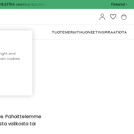
 EXTRA alennus koodilla
Finland
TUOTEMERKIT
HUONEET
INSPIRAATIOTA
right and
tain cookies
dä
ualle. Pahoittelemme
sta valikosta tai