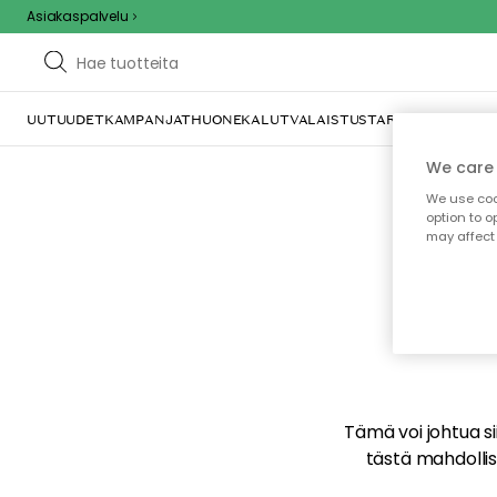
Asiakaspalvelu
UUTUUDET
KAMPANJAT
HUONEKALUT
VALAISTUS
TARJOILU JA KAT
We care 
We use cook
option to o
may affect 
E
Tämä voi johtua sii
tästä mahdollise