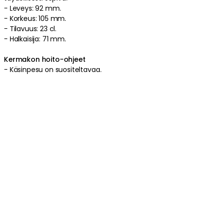
-
Leveys: 92 mm.
-
Korkeus: 105 mm.
-
Tilavuus: 23 cl.
-
Halkaisija: 71 mm.
Kermakon hoito-ohjeet
-
Käsinpesu on suositeltavaa.
Tuotetiedot
Tuotemerkistä
Liittyvät tiedot