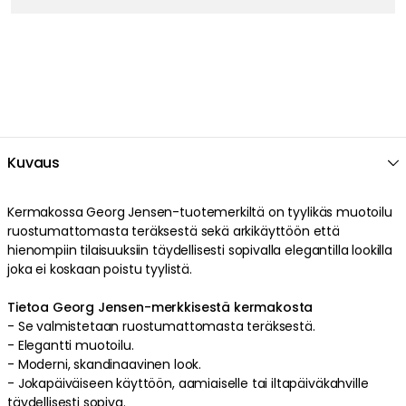
Kuvaus
Kermakossa
Georg Jensen
-tuotemerkiltä on
tyylikäs
muotoilu
ruostumattomasta teräksestä
sekä arkikäyttöön että
hienompiin tilaisuuksiin
täydellisesti sopivalla
elegantilla
lookilla
joka ei koskaan poistu tyylistä
.
Tietoa Georg Jensen-merkkisestä kermakosta
- Se valmistetaan
ruostumattomasta teräksestä
.
-
Elegantti
muotoilu
.
-
Moderni
,
skandinaavinen
look
.
-
Jokapäiväiseen käyttöön, aamiaiselle tai iltapäiväkahville
täydellisesti sopiva.