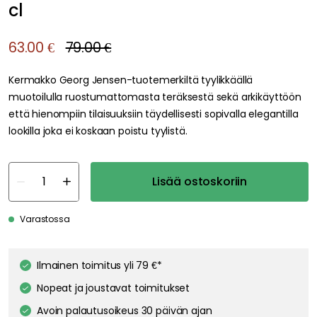
cl
63.00 €
79.00 €
Kermakko Georg Jensen-tuotemerkiltä tyylikkäällä
muotoilulla ruostumattomasta teräksestä sekä arkikäyttöön
että hienompiin tilaisuuksiin täydellisesti sopivalla elegantilla
lookilla joka ei koskaan poistu tyylistä.
Lisää ostoskoriin
Varastossa
Ilmainen toimitus yli 79 €*
Nopeat ja joustavat toimitukset
Avoin palautusoikeus 30 päivän ajan