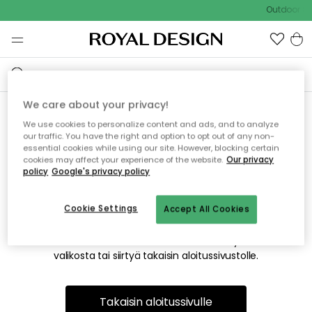
Outdoor Sa
We care about your privacy!
We use cookies to personalize content and ads, and to analyze
Emme valitettavasti löydä
our traffic. You have the right and option to opt out of any non-
essential cookies while using our site. However, blocking certain
etsimääsi sivua
cookies may affect your experience of the website.
Our privacy
policy
Google's privacy policy
Cookie Settings
Accept All Cookies
Tämä voi johtua siitä, että sivua ei enää ole tai siitä, että se
on siirretty muualle. Pahoittelemme tästä mahdollisesti
aiheutunutta häiriötä. Voit kokeilla uudelleen yllä olevasta
valikosta tai siirtyä takaisin aloitussivustolle.
Takaisin aloitussivulle