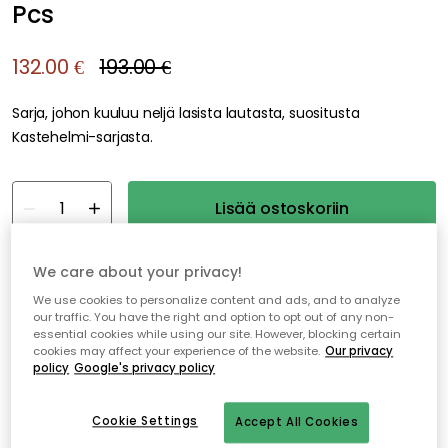
Pcs
132.00 €
193.00 €
Sarja, johon kuuluu neljä lasista lautasta, suositusta
Kastehelmi-sarjasta.
Lisää ostoskoriin
Ilmainen toimitus
Varastossa
We care about your privacy!
We use cookies to personalize content and ads, and to analyze
our traffic. You have the right and option to opt out of any non-
Ilmainen toimitus yli 79 €*
essential cookies while using our site. However, blocking certain
cookies may affect your experience of the website.
Our privacy
Nopeat ja joustavat toimitukset
policy
Google's privacy policy
Avoin palautusoikeus 30 päivän ajan
Cookie Settings
Accept All Cookies