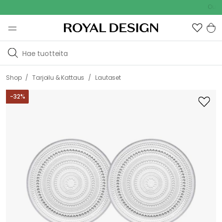
Outdoor S
/
/
Shop
Tarjoilu & Kattaus
Lautaset
-
32
%