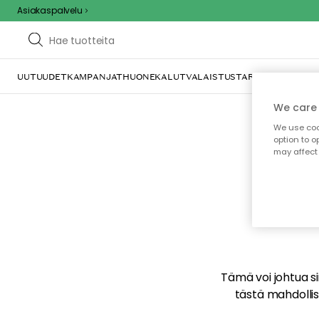
Asiakaspalvelu
UUTUUDET
KAMPANJAT
HUONEKALUT
VALAISTUS
TARJOILU JA KAT
We care 
We use cook
option to o
may affect 
E
Tämä voi johtua sii
tästä mahdollise