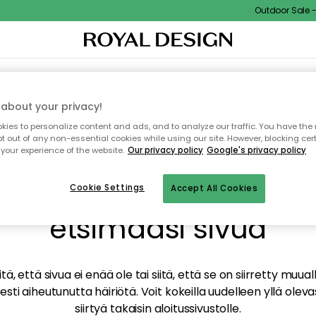
Outdoor Sale - 1
TAUS
SISUSTUS
TEKSTIILIT & MATOT
KEITTIÖ
SÄILYTYS
ULKOKALUSTEET
about your privacy!
ies to personalize content and ads, and to analyze our traffic. You have the 
pt out of any non-essential cookies while using our site. However, blocking cer
your experience of the website.
Our privacy policy
Google's privacy policy
mme valitettavasti löy
Cookie Settings
Accept All Cookies
etsimääsi sivua
tä, että sivua ei enää ole tai siitä, että se on siirretty mu
sti aiheutunutta häiriötä. Voit kokeilla uudelleen yllä oleva
siirtyä takaisin aloitussivustolle.