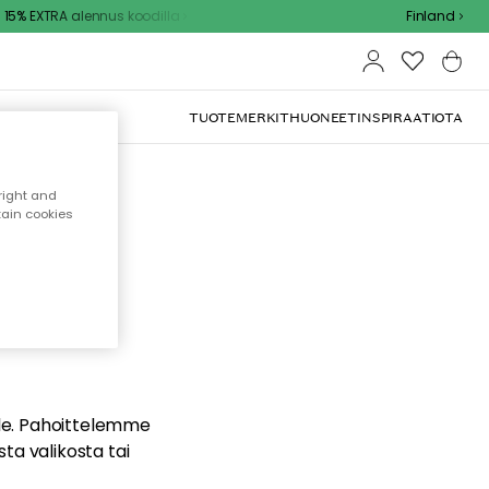
5% EXTRA alennus koodilla
Finland
TUOTEMERKIT
HUONEET
INSPIRAATIOTA
right and
tain cookies
dä
ualle. Pahoittelemme
sta valikosta tai