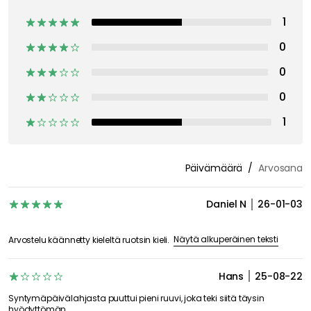
1
0
0
0
1
Päivämäärä
Arvosana
Daniel N
26-01-03
Näytä alkuperäinen teksti
Arvostelu käännetty kieleltä ruotsin kieli.
Hans
25-08-22
Syntymäpäivälahjasta puuttui pieni ruuvi, joka teki siitä täysin
hyödyttömän.