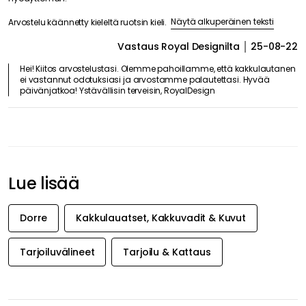
Näytä alkuperäinen teksti
Arvostelu käännetty kieleltä ruotsin kieli.
Vastaus Royal Designilta
25-08-22
Hei! Kiitos arvostelustasi. Olemme pahoillamme, että kakkulautanen
ei vastannut odotuksiasi ja arvostamme palautettasi. Hyvää
päivänjatkoa! Ystävällisin terveisin, RoyalDesign
Lue lisää
Dorre
Kakkulauatset, Kakkuvadit & Kuvut
Tarjoiluvälineet
Tarjoilu & Kattaus