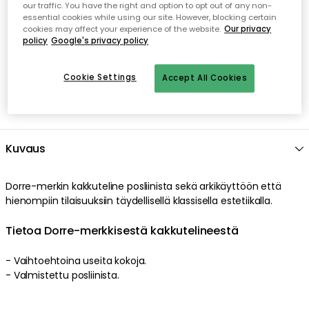
our traffic. You have the right and option to opt out of any non-
Avoin palautusoikeus 30 päivän ajan
essential cookies while using our site. However, blocking certain
cookies may affect your experience of the website.
Our privacy
policy
Google's privacy policy
Cookie Settings
Accept All Cookies
Kuvaus
Dorre-merkin kakkuteline posliinista sekä arkikäyttöön että
hienompiin tilaisuuksiin täydellisellä klassisella estetiikalla.
Tietoa Dorre-merkkisestä kakkutelineestä
- Vaihtoehtoina useita kokoja.
- Valmistettu posliinista.