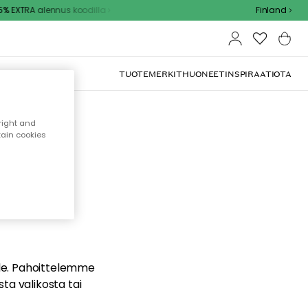
 EXTRA alennus koodilla
Finland
TUOTEMERKIT
HUONEET
INSPIRAATIOTA
right and
tain cookies
dä
ualle. Pahoittelemme
sta valikosta tai