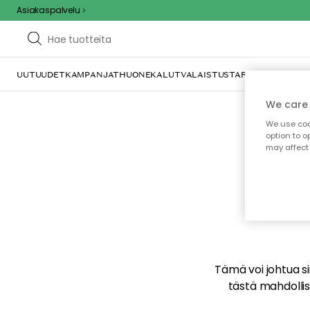
Asiakaspalvelu
UUTUUDET
KAMPANJAT
HUONEKALUT
VALAISTUS
TARJOILU JA KAT
We care 
We use cook
option to o
may affect 
E
Tämä voi johtua sii
tästä mahdollise