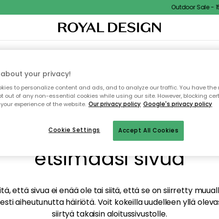
Outdoor Sale - 15%
TAUS
SISUSTUS
TEKSTIILIT & MATOT
KEITTIÖ
SÄILYTYS
ULKOKALUSTEET
about your privacy!
ies to personalize content and ads, and to analyze our traffic. You have the 
pt out of any non-essential cookies while using our site. However, blocking cer
your experience of the website.
Our privacy policy
Google's privacy policy
mme valitettavasti löy
Cookie Settings
Accept All Cookies
etsimääsi sivua
tä, että sivua ei enää ole tai siitä, että se on siirretty mu
sti aiheutunutta häiriötä. Voit kokeilla uudelleen yllä oleva
siirtyä takaisin aloitussivustolle.