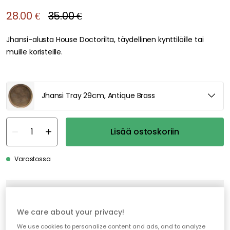
28.00 €
35.00 €
Jhansi-alusta House Doctorilta, täydellinen kynttilöille tai
muille koristeille.
Jhansi Tray 29cm, Antique Brass
Lisää ostoskoriin
Varastossa
Ilmainen toimitus yli 79 €*
Nopeat ja joustavat toimitukset
We care about your privacy!
Avoin palautusoikeus 30 päivän ajan
We use cookies to personalize content and ads, and to analyze