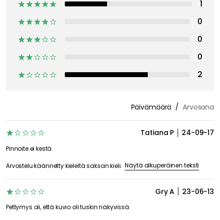
1
0
0
0
2
Päivämäärä
Arvosana
Tatiana P
24-09-17
Pinnoite ei kestä.
Näytä alkuperäinen teksti
Arvostelu käännetty kieleltä saksan kieli.
Gry A
23-06-13
Pettymys oli, että kuvio oli tuskin näkyvissä