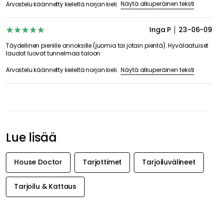
Näytä alkuperäinen teksti
Arvostelu käännetty kieleltä norjan kieli.
Inga P
23-06-09
Täydellinen pienille annoksille (juomia tai jotain pientä). Hyvälaatuiset
laudat luovat tunnelmaa taloon
Näytä alkuperäinen teksti
Arvostelu käännetty kieleltä norjan kieli.
Lue lisää
House Doctor
Tarjottimet
Tarjoiluvälineet
Tarjoilu & Kattaus