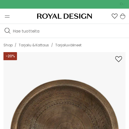
Outdoor Sa
/
/
Shop
Tarjoilu & Kattaus
Tarjoiluvälineet
-
20
%