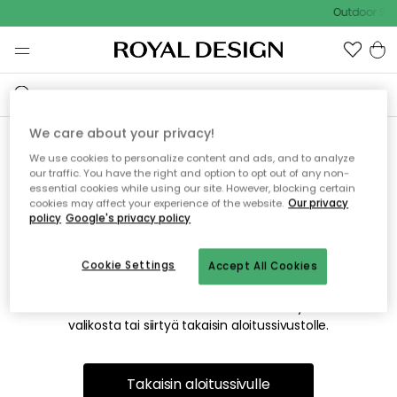
Outdoor Sal
We care about your privacy!
We use cookies to personalize content and ads, and to analyze
Emme valitettavasti löydä
our traffic. You have the right and option to opt out of any non-
essential cookies while using our site. However, blocking certain
etsimääsi sivua
cookies may affect your experience of the website.
Our privacy
policy
Google's privacy policy
Cookie Settings
Accept All Cookies
Tämä voi johtua siitä, että sivua ei enää ole tai siitä, että se
on siirretty muualle. Pahoittelemme tästä mahdollisesti
aiheutunutta häiriötä. Voit kokeilla uudelleen yllä olevasta
valikosta tai siirtyä takaisin aloitussivustolle.
Takaisin aloitussivulle