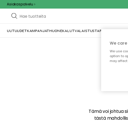
Asiakaspalvelu
UUTUUDET
KAMPANJAT
HUONEKALUT
VALAISTUS
TARJOILU JA KAT
We care 
We use cook
option to o
may affect 
E
Tämä voi johtua sii
tästä mahdollise