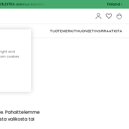
 EXTRA alennus koodilla
Finland
TUOTEMERKIT
HUONEET
INSPIRAATIOTA
right and
tain cookies
dä
ualle. Pahoittelemme
sta valikosta tai