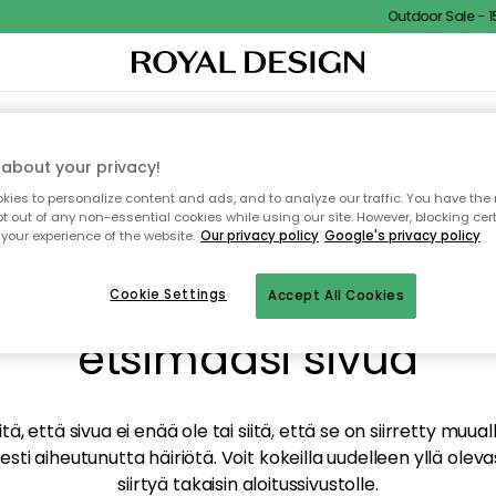
Outdoor Sale - 15%
TAUS
SISUSTUS
TEKSTIILIT & MATOT
KEITTIÖ
SÄILYTYS
ULKOKALUSTEET
about your privacy!
ies to personalize content and ads, and to analyze our traffic. You have the 
pt out of any non-essential cookies while using our site. However, blocking cer
your experience of the website.
Our privacy policy
Google's privacy policy
mme valitettavasti löy
Cookie Settings
Accept All Cookies
etsimääsi sivua
tä, että sivua ei enää ole tai siitä, että se on siirretty mu
sti aiheutunutta häiriötä. Voit kokeilla uudelleen yllä oleva
siirtyä takaisin aloitussivustolle.