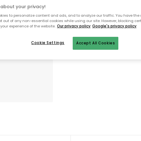
about your privacy!
ies to personalize content and ads, and to analyze our traffic. You have the 
pt out of any non-essential cookies while using our site. However, blocking cer
Takaisin aloitussivulle
your experience of the website.
Our privacy policy
Google's privacy policy
Cookie Settings
Accept All Cookies