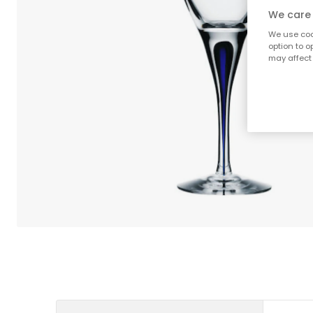
We care 
We use cook
option to o
may affect 
;