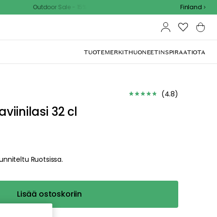
Outdoor Sale - 15% EXTRA alennus koodilla
Finland
TUOTEMERKIT
HUONEET
INSPIRAATIOTA
dä
ualle. Pahoittelemme
sta valikosta tai