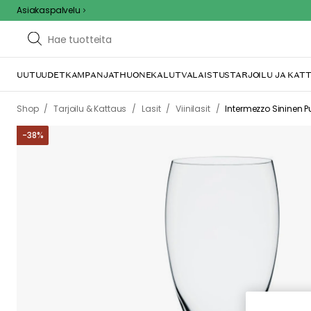
Asiakaspalvelu
UUTUUDET
KAMPANJAT
HUONEKALUT
VALAISTUS
TARJOILU JA KAT
E
Tämä voi johtua sii
tästä mahdollise