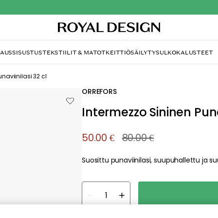
TAUS
SISUSTUS
TEKSTIILIT & MATOT
KEITTIÖ
SÄILYTYS
ULKOKALUSTEET
mme valitettavasti löy
etsimääsi sivua
tä, että sivua ei enää ole tai siitä, että se on siirretty mu
sti aiheutunutta häiriötä. Voit kokeilla uudelleen yllä oleva
siirtyä takaisin aloitussivustolle.