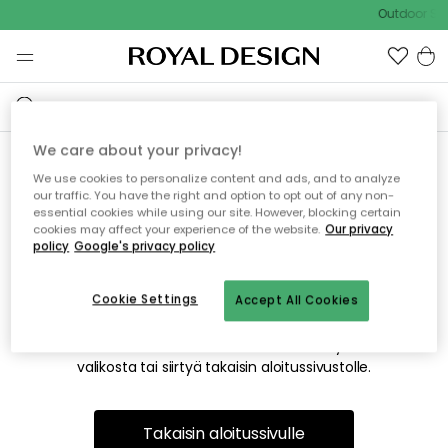
Outdoor Sal
We care about your privacy!
We use cookies to personalize content and ads, and to analyze
Emme valitettavasti löydä
our traffic. You have the right and option to opt out of any non-
essential cookies while using our site. However, blocking certain
etsimääsi sivua
cookies may affect your experience of the website.
Our privacy
policy
Google's privacy policy
Cookie Settings
Accept All Cookies
Tämä voi johtua siitä, että sivua ei enää ole tai siitä, että se
on siirretty muualle. Pahoittelemme tästä mahdollisesti
aiheutunutta häiriötä. Voit kokeilla uudelleen yllä olevasta
valikosta tai siirtyä takaisin aloitussivustolle.
Takaisin aloitussivulle