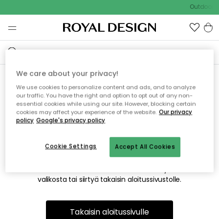
Outdoor S
We care about your privacy!
We use cookies to personalize content and ads, and to analyze
Emme valitettavasti löydä
our traffic. You have the right and option to opt out of any non-
essential cookies while using our site. However, blocking certain
etsimääsi sivua
cookies may affect your experience of the website.
Our privacy
policy
Google's privacy policy
Cookie Settings
Accept All Cookies
Tämä voi johtua siitä, että sivua ei enää ole tai siitä, että se
on siirretty muualle. Pahoittelemme tästä mahdollisesti
aiheutunutta häiriötä. Voit kokeilla uudelleen yllä olevasta
valikosta tai siirtyä takaisin aloitussivustolle.
Takaisin aloitussivulle