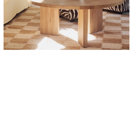
Kerro uudesta mökistänne – miten löysitte sen ja mikä
sai sinut ihastumaan?
Puolisoni ja minä etsimme kesämökkiä yli kolmen
vuoden ajan, välillä aktiivisemmin ja välillä vähemmän.
Katsoimme todella monia mökkejä – laidasta laitaan. Se
oli hyödyllistä, koska sen avulla opimme, mitä oikeasti
haluamme (ja yhtä lailla, mitä emme halua). Juuri
tämän ilmoituksen sain vinkin kautta kollegalta, jolla on
mökki samalla alueella. Huomioni kiinnittyi heti suureen
terassiin ja lattiaan mökin sisällä – olen jo pitkään
unelmoinut kunnon lankkulattiasta!