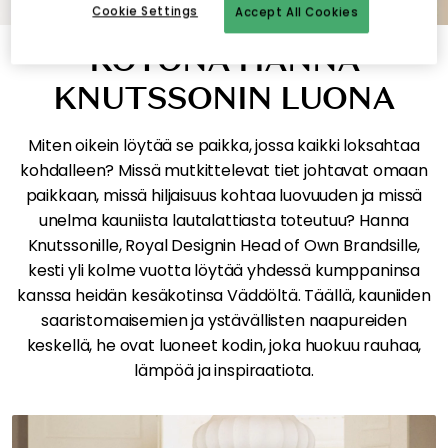
Cookie Settings
Accept All Cookies
KOTONA HANNA
KNUTSSONIN LUONA
Miten oikein löytää se paikka, jossa kaikki loksahtaa
kohdalleen? Missä mutkittelevat tiet johtavat omaan
paikkaan, missä hiljaisuus kohtaa luovuuden ja missä
unelma kauniista lautalattiasta toteutuu? Hanna
Knutssonille, Royal Designin Head of Own Brandsille,
kesti yli kolme vuotta löytää yhdessä kumppaninsa
kanssa heidän kesäkotinsa Väddöltä. Täällä, kauniiden
saaristomaisemien ja ystävällisten naapureiden
keskellä, he ovat luoneet kodin, joka huokuu rauhaa,
lämpöä ja inspiraatiota.