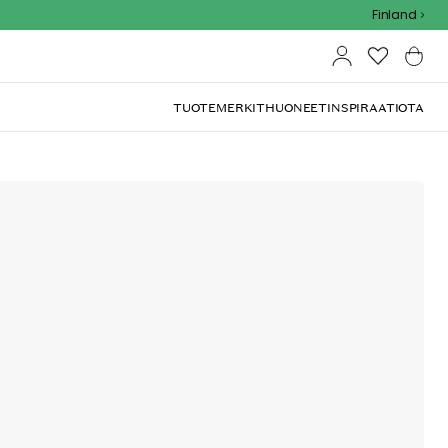
Outdoor Sale - 15% EXTRA alennus koodilla
Finland
TUOTEMERKIT
HUONEET
INSPIRAATIOTA
yynyllä, Warm White / Valkoinen
ihalle täydellisesti sopivalla ja patiolle tai terassille
ä akryylista lisämukavuudeksi.
Lisää ostoskoriin