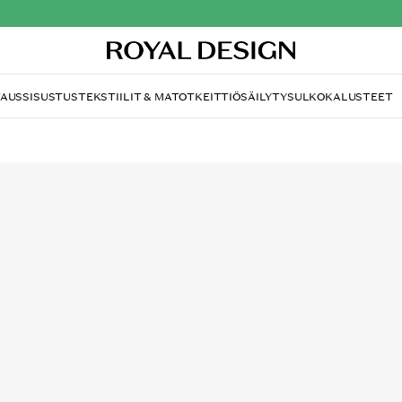
TAUS
SISUSTUS
TEKSTIILIT & MATOT
KEITTIÖ
SÄILYTYS
ULKOKALUSTEET
ETHIMO
Infinity Aurinkotuoli T
2 214.00 €
Infinity aurinkotuoli Ethimo-tuotemerkiltä p
täydellisesti sopivalla tyylikkäällä tyynyll