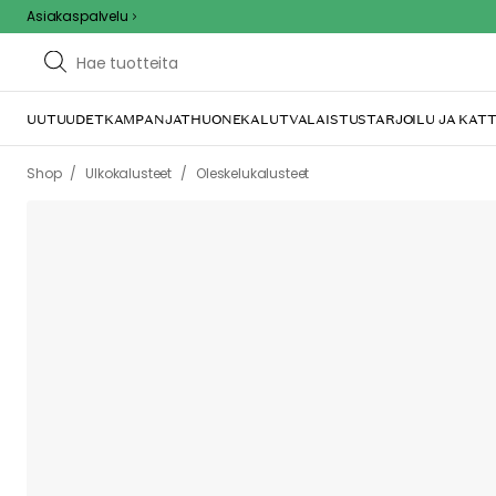
Asiakaspalvelu
UUTUUDET
KAMPANJAT
HUONEKALUT
VALAISTUS
TARJOILU JA KAT
/
/
Shop
Ulkokalusteet
Oleskelukalusteet