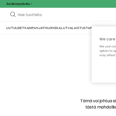
Asiakaspalvelu
UUTUUDET
KAMPANJAT
HUONEKALUT
VALAISTUS
TARJOILU JA KAT
We care 
We use cook
option to o
may affect 
E
Tämä voi johtua sii
tästä mahdollise