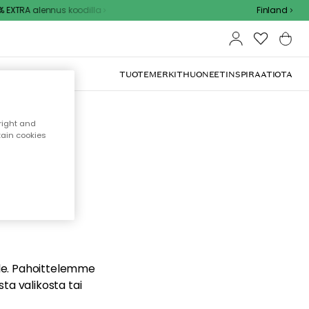
EXTRA alennus koodilla
Finland
TUOTEMERKIT
HUONEET
INSPIRAATIOTA
right and
tain cookies
dä
ualle. Pahoittelemme
sta valikosta tai