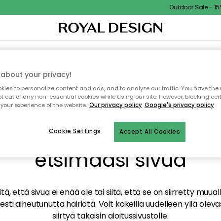
Outdoor Sale - 15% 
TAUS
SISUSTUS
TEKSTIILIT & MATOT
KEITTIÖ
SÄILYTYS
ULKOKALUSTEET
about your privacy!
ies to personalize content and ads, and to analyze our traffic. You have the 
pt out of any non-essential cookies while using our site. However, blocking cer
your experience of the website.
Our privacy policy
Google's privacy policy
mme valitettavasti löy
Cookie Settings
Accept All Cookies
etsimääsi sivua
tä, että sivua ei enää ole tai siitä, että se on siirretty mu
sti aiheutunutta häiriötä. Voit kokeilla uudelleen yllä oleva
siirtyä takaisin aloitussivustolle.