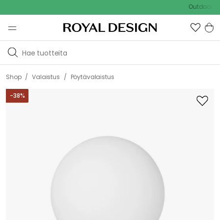
Outdoor Sale -
/
/
Shop
Valaistus
Pöytävalaistus
-
38
%