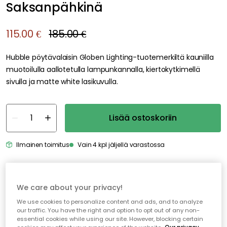
Saksanpähkinä
115.00 €
185.00 €
Hubble pöytävalaisin Globen Lighting-tuotemerkiltä kauniilla
muotoilulla aallotetulla lampunkannalla, kiertokytkimellä
sivulla ja matte white lasikuvulla.
Lisää ostoskoriin
Ilmainen toimitus
Vain 4 kpl jäljellä varastossa
Genomtänkta tillval
We care about your privacy!
EDGEFORM
We use cookies to personalize content and ads, and to analyze
Edgeform Classic Valonlähde E14 3,3W 360lm 2700K Himmentävä, Valkoinen
our traffic. You have the right and option to opt out of any non-
12.00 €
essential cookies while using our site. However, blocking certain