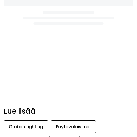
Lue lisää
Globen Lighting
Pöytävalaisimet