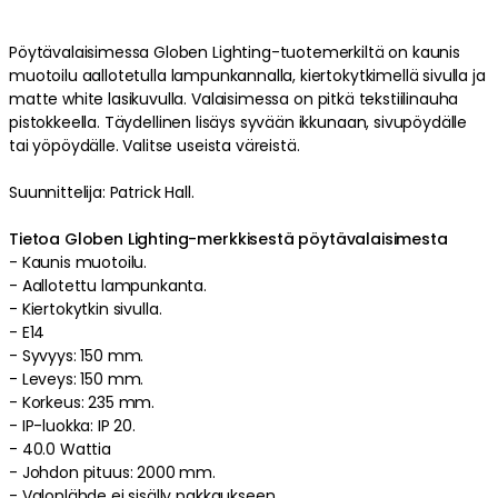
Pöytävalaisimessa
Globen Lighting
-tuotemerkiltä on
kaunis
muotoilu
aallotetulla
lampunkannalla
,
kiertokytkimellä
sivulla
ja
matte white
lasikuvulla
.
Valaisimessa
on
pitkä
tekstiilinauha
pistokkeella
.
Täydellinen lisäys syvään ikkunaan, sivupöydälle
tai yöpöydälle
.
Valitse useista väreistä
.
Suunnittelija: Patrick Hall.
Tietoa Globen Lighting-merkkisestä pöytävalaisimesta
-
Kaunis
muotoilu
.
-
Aallotettu
lampunkanta
.
-
Kiertokytkin
sivulla
.
-
E14
-
Syvyys: 150 mm.
-
Leveys: 150 mm.
-
Korkeus: 235 mm.
-
IP-luokka: IP 20.
-
40.0 Wattia
-
Johdon pituus: 2000 mm.
-
Valonlähde ei sisälly pakkaukseen
.