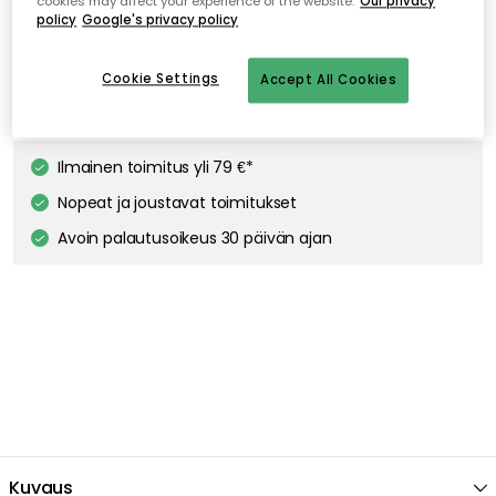
cookies may affect your experience of the website.
Our privacy
policy
Google's privacy policy
TALA
Porcelain I E14 3W LED 2700K 180lm, Matta posliini
Cookie Settings
Accept All Cookies
17.00 €
Ilmainen toimitus yli 79 €*
Nopeat ja joustavat toimitukset
Avoin palautusoikeus 30 päivän ajan
Kuvaus