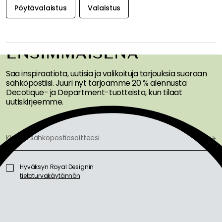
Pöytävalaistus
Valaistus
SAA INSPIRAATIOTA &
TARJOUKSIA
ENSIMMÄISENÄ
Saa inspiraatiota, uutisia ja valikoituja tarjouksia suoraan
sähköpostiisi. Juuri nyt tarjoamme 20 % alennusta
Decotique- ja Department-tuotteista, kun tilaat
uutiskirjeemme.
Hyväksyn Royal Designin
tietoturvakäytännön