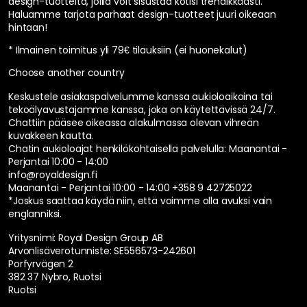
design-tuotteita, joilla voit sisustaa kotisi trendikkäästi.
Haluamme tarjota parhaat design-tuotteet juuri oikeaan
hintaan!
* Ilmainen toimitus yli 79€ tilauksiin (ei huonekalut)
Choose another country
Keskustele asiakaspalvelumme kanssa aukioloaikoina tai
tekoälyavustajamme kanssa, joka on käytettävissä 24/7.
Chattiin pääsee oikeassa alakulmassa olevan vihreän
kuvakkeen kautta.
Chatin aukioloajat henkilökohtaisella palvelulla:
Maanantai -
Perjantai 10:00 - 14:00
info@royaldesign.fi
Maanantai - Perjantai 10:00 - 14:00
+358 9 42725022
*Joskus saattaa käydä niin, että voimme olla avuksi vain
englanniksi.
Yritysnimi: Royal Design Group AB
Arvonlisäverotunniste: SE556573-242601
Porfyrvägen 2
382 37 Nybro, Ruotsi
Ruotsi