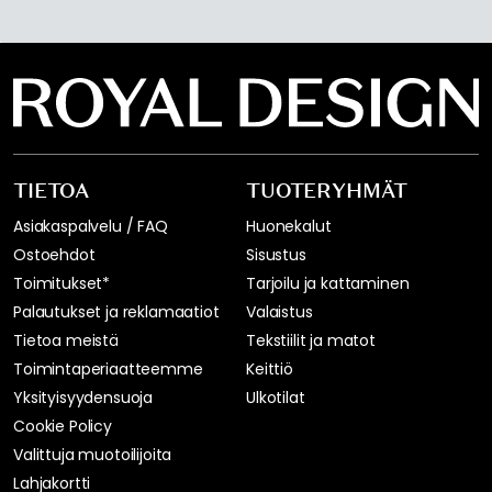
TIETOA
TUOTERYHMÄT
Asiakaspalvelu / FAQ
Huonekalut
Ostoehdot
Sisustus
Toimitukset*
Tarjoilu ja kattaminen
Palautukset ja reklamaatiot
Valaistus
Tietoa meistä
Tekstiilit ja matot
Toimintaperiaatteemme
Keittiö
Yksityisyydensuoja
Ulkotilat
Cookie Policy
Valittuja muotoilijoita
Lahjakortti