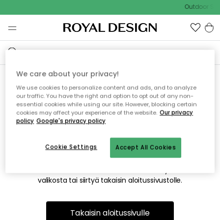
Outdoor Sal
We care about your privacy!
We use cookies to personalize content and ads, and to analyze
Emme valitettavasti löydä
our traffic. You have the right and option to opt out of any non-
essential cookies while using our site. However, blocking certain
etsimääsi sivua
cookies may affect your experience of the website.
Our privacy
policy
Google's privacy policy
Cookie Settings
Accept All Cookies
Tämä voi johtua siitä, että sivua ei enää ole tai siitä, että se
on siirretty muualle. Pahoittelemme tästä mahdollisesti
aiheutunutta häiriötä. Voit kokeilla uudelleen yllä olevasta
valikosta tai siirtyä takaisin aloitussivustolle.
Takaisin aloitussivulle