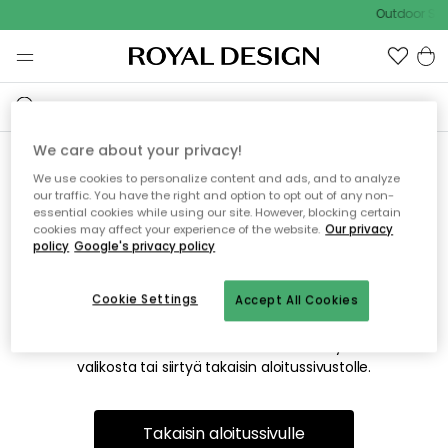
Outdoor Sal
We care about your privacy!
We use cookies to personalize content and ads, and to analyze
Emme valitettavasti löydä
our traffic. You have the right and option to opt out of any non-
essential cookies while using our site. However, blocking certain
etsimääsi sivua
cookies may affect your experience of the website.
Our privacy
policy
Google's privacy policy
Cookie Settings
Accept All Cookies
Tämä voi johtua siitä, että sivua ei enää ole tai siitä, että se
on siirretty muualle. Pahoittelemme tästä mahdollisesti
aiheutunutta häiriötä. Voit kokeilla uudelleen yllä olevasta
valikosta tai siirtyä takaisin aloitussivustolle.
Takaisin aloitussivulle