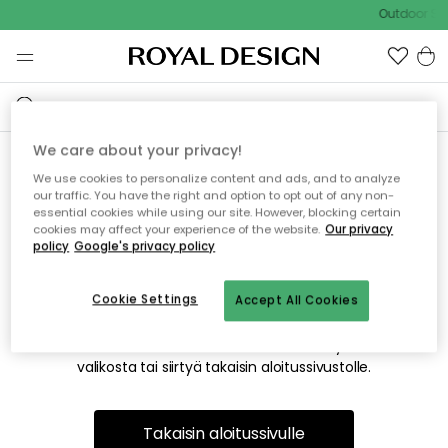
Outdoor Sal
We care about your privacy!
We use cookies to personalize content and ads, and to analyze
Emme valitettavasti löydä
our traffic. You have the right and option to opt out of any non-
essential cookies while using our site. However, blocking certain
etsimääsi sivua
cookies may affect your experience of the website.
Our privacy
policy
Google's privacy policy
Cookie Settings
Accept All Cookies
Tämä voi johtua siitä, että sivua ei enää ole tai siitä, että se
on siirretty muualle. Pahoittelemme tästä mahdollisesti
aiheutunutta häiriötä. Voit kokeilla uudelleen yllä olevasta
valikosta tai siirtyä takaisin aloitussivustolle.
Takaisin aloitussivulle