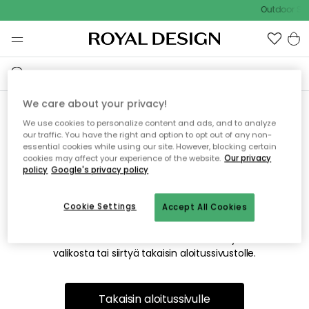
Outdoor Sal
We care about your privacy!
We use cookies to personalize content and ads, and to analyze
Emme valitettavasti löydä
our traffic. You have the right and option to opt out of any non-
essential cookies while using our site. However, blocking certain
etsimääsi sivua
cookies may affect your experience of the website.
Our privacy
policy
Google's privacy policy
Cookie Settings
Accept All Cookies
Tämä voi johtua siitä, että sivua ei enää ole tai siitä, että se
on siirretty muualle. Pahoittelemme tästä mahdollisesti
aiheutunutta häiriötä. Voit kokeilla uudelleen yllä olevasta
valikosta tai siirtyä takaisin aloitussivustolle.
Takaisin aloitussivulle