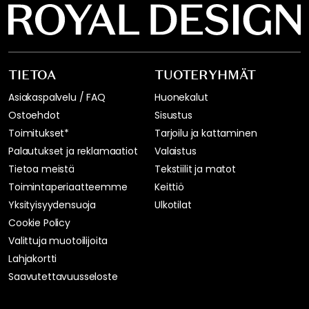
TIETOA
TUOTERYHMÄT
Asiakaspalvelu / FAQ
Huonekalut
Ostoehdot
Sisustus
Toimitukset*
Tarjoilu ja kattaminen
Palautukset ja reklamaatiot
Valaistus
Tietoa meistä
Tekstiilit ja matot
Toimintaperiaatteemme
Keittiö
Yksityisyydensuoja
Ulkotilat
Cookie Policy
Valittuja muotoilijoita
Lahjakortti
Saavutettavuusseloste