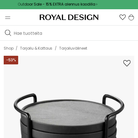
Outdoor Sale - 15% EXTRA alennus koodilla
/
/
Shop
Tarjoilu & Kattaus
Tarjoiluvälineet
-
53
%