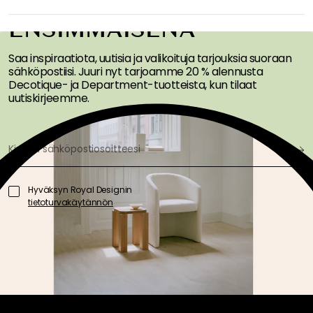
TARJOUKSIA
ENSIMMÄISENÄ
Saa inspiraatiota, uutisia ja valikoituja tarjouksia suoraan
sähköpostiisi. Juuri nyt tarjoamme 20 % alennusta
Decotique- ja Department-tuotteista, kun tilaat
uutiskirjeemme.
Hyväksyn Royal Designin
tietoturvakäytännön