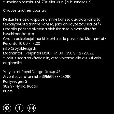
* Ilmainen toimitus yli 79€ tilauksiin (ei huonekalut)
Choose another country
Keskustele asiakaspalvelumme kanssa aukioloaikoina tai
tekoälyavustajamme kanssa, joka on käytettävissä 24/7.
Chattiin pääsee oikeassa alakulmassa olevan vihreän
kuvakkeen kautta.
Chatin aukioloajat henkilökohtaisella palvelulla:
Maanantai -
Perjantai 10:00 - 14:00
info@royaldesign.fi
Maanantai - Perjantai 10:00 - 14:00
+358 9 42725022
*Joskus saattaa käydä niin, että voimme olla avuksi vain
englanniksi.
Yritysnimi: Royal Design Group AB
Arvonlisäverotunniste: SE556573-242601
Porfyrvägen 2
382 37 Nybro, Ruotsi
Ruotsi