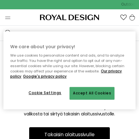
Outdoor S
We care about your privacy!
We use cookies to personalize content and ads, and to analyze
Emme valitettavasti löydä
our traffic. You have the right and option to opt out of any non-
essential cookies while using our site. However, blocking certain
etsimääsi sivua
cookies may affect your experience of the website.
Our privacy
policy
Google's privacy policy
Cookie Settings
Accept All Cookies
Tämä voi johtua siitä, että sivua ei enää ole tai siitä, että se
on siirretty muualle. Pahoittelemme tästä mahdollisesti
aiheutunutta häiriötä. Voit kokeilla uudelleen yllä olevasta
valikosta tai siirtyä takaisin aloitussivustolle.
Takaisin aloitussivulle