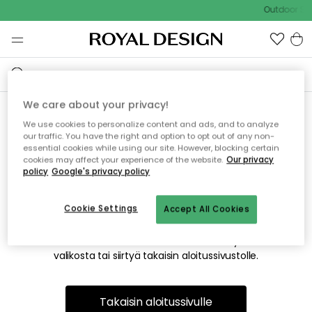
Outdoor Sal
We care about your privacy!
We use cookies to personalize content and ads, and to analyze
Emme valitettavasti löydä
our traffic. You have the right and option to opt out of any non-
essential cookies while using our site. However, blocking certain
etsimääsi sivua
cookies may affect your experience of the website.
Our privacy
policy
Google's privacy policy
Cookie Settings
Accept All Cookies
Tämä voi johtua siitä, että sivua ei enää ole tai siitä, että se
on siirretty muualle. Pahoittelemme tästä mahdollisesti
aiheutunutta häiriötä. Voit kokeilla uudelleen yllä olevasta
valikosta tai siirtyä takaisin aloitussivustolle.
Takaisin aloitussivulle