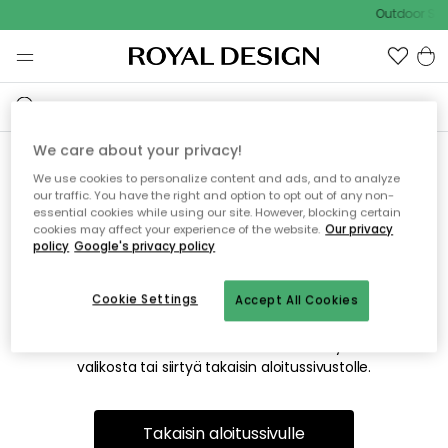
Outdoor Sale
We care about your privacy!
We use cookies to personalize content and ads, and to analyze
Emme valitettavasti löydä
our traffic. You have the right and option to opt out of any non-
essential cookies while using our site. However, blocking certain
etsimääsi sivua
cookies may affect your experience of the website.
Our privacy
policy
Google's privacy policy
Cookie Settings
Accept All Cookies
Tämä voi johtua siitä, että sivua ei enää ole tai siitä, että se
on siirretty muualle. Pahoittelemme tästä mahdollisesti
aiheutunutta häiriötä. Voit kokeilla uudelleen yllä olevasta
valikosta tai siirtyä takaisin aloitussivustolle.
Takaisin aloitussivulle