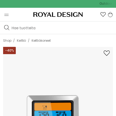
Outdoor Sale -
/
/
Shop
Keittiö
Keittiökoneet
-
40
%