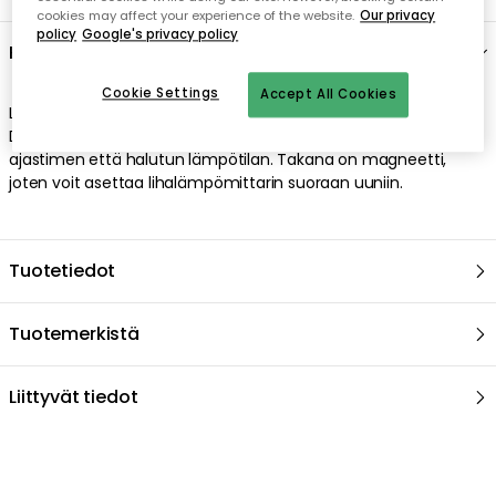
cookies may affect your experience of the website.
Our privacy
policy
Google's privacy policy
Kuvaus
Cookie Settings
Accept All Cookies
Lihalämpömittari Grad on pieni ja käytännöllinen muotoilu.
Digitaalinen näyttö on helppokäyttöinen, ja voit asettaa sekä
ajastimen että halutun lämpötilan. Takana on magneetti,
joten voit asettaa lihalämpömittarin suoraan uuniin.
Tuotetiedot
Tuotemerkistä
Liittyvät tiedot
Suositeltu sinulle