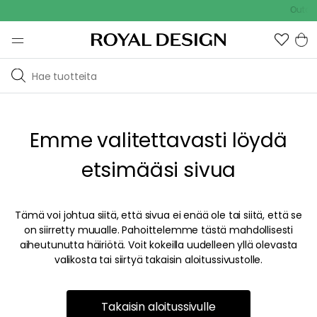
Outdoo
Emme valitettavasti löydä
etsimääsi sivua
Tämä voi johtua siitä, että sivua ei enää ole tai siitä, että se
on siirretty muualle. Pahoittelemme tästä mahdollisesti
aiheutunutta häiriötä. Voit kokeilla uudelleen yllä olevasta
valikosta tai siirtyä takaisin aloitussivustolle.
Takaisin aloitussivulle