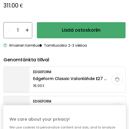
311.00 €
Lisää ostoskoriin
Ilmainen toimitus
Toimitusaika: 2-3 viikkoa
Genomtänkta tillval
EDGEFORM
Edgeform Classic Valonlähde E27 5W 560lm 2700K Himmentävä, Kirkas
16.00 €
EDGEFORM
Edgeform Classic Valonlähde E27 4,8W 580lm 2700K Himmentävä, Valkoinen
16.00 €
We care about your privacy!
TALA
Näytä lisää
We use cookies to personalize content and ads, and to analyze