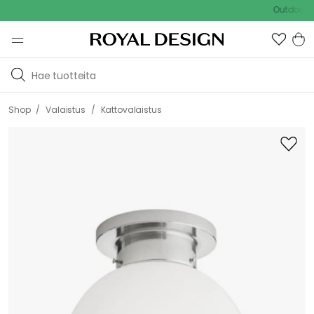
Outdoor Sale -
/
/
Shop
Valaistus
Kattovalaistus