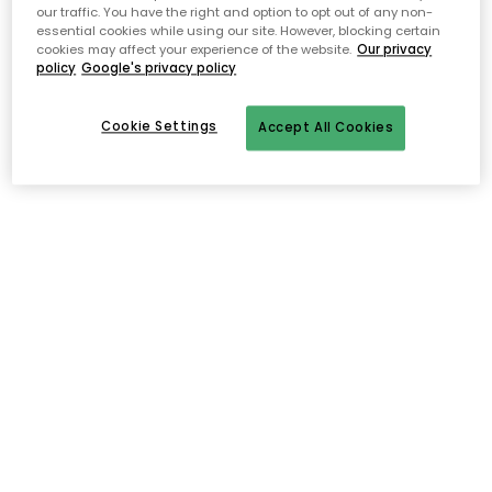
our traffic. You have the right and option to opt out of any non-
Gaia E27 LED-lamppu 6W
essential cookies while using our site. However, blocking certain
35.00 €
cookies may affect your experience of the website.
Our privacy
Ilmainen toimitus yli 79 €*
policy
Google's privacy policy
Nopeat ja joustavat toimitukset
Avoin palautusoikeus 30 päivän ajan
Cookie Settings
Accept All Cookies
Kuvaus
Glob-lampulla on ajaton muotoilu, joka ei koskaan mene pois
muodista. Glob-lamppu on huomattavan kaunis
yksinkertaisuudessaan, kromi yhdessä valkoisen lasin kanssa