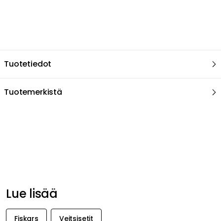
Lue lisää
Fiskars
Veitsisetit
Keittiöveitset & Veitsitarvikkeet
Keittiö