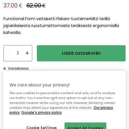
37.00 €
62.00 €
Functional Form veitsisetti Fiskars-tuotemerkiltä terillä
japanilaisesta ruostumattomasta teräksestä ergonomisilla
kahvoilla.
Lisää ostoskoriin
Varastossa
We care about your privacy!
Ilmainen toimitus yli 79 €*
We use cookies to personalize content and ads, and to analyze
Nopeat ja joustavat toimitukset
our traffic. You have the right and option to opt out of any non-
essential cookies while using our site. However, blocking certain
Avoin palautusoikeus 30 päivän ajan
cookies may affect your experience of the website.
Our privacy
policy
Google's privacy policy
Cookie Settings
Accept All Cookies