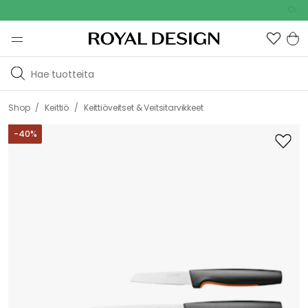
Outdoor S
/
/
Shop
Keittiö
Keittiöveitset & Veitsitarvikkeet
-
40
%