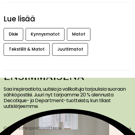
Lue lisää
Dixie
Kynnysmatot
Matot
Tekstiilit & Matot
Juuttimatot
SAA INSPIRAATIOTA &
TARJOUKSIA
ENSIMMÄISENÄ
Saa inspiraatiota, uutisia ja valikoituja tarjouksia suoraan
sähköpostiisi. Juuri nyt tarjoamme 20 % alennusta
Decotique- ja Department-tuotteista, kun tilaat
uutiskirjeemme.