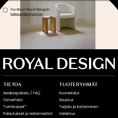
Hyväksyn Royal Designin
tietoturvakäytännön
TIETOA
TUOTERYHMÄT
Asiakaspalvelu / FAQ
Huonekalut
Ostoehdot
Sisustus
Toimitukset*
Tarjoilu ja kattaminen
Palautukset ja reklamaatiot
Valaistus