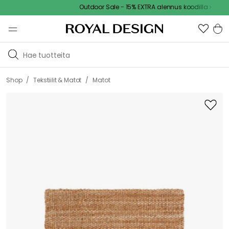
Outdoor Sale - 15% EXTRA alennus koodilla
/
/
Shop
Tekstiilit & Matot
Matot