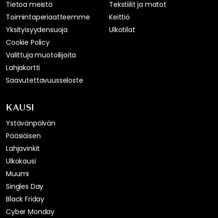
Tietoa meistä
Tekstiilit ja matot
Toimintaperiaatteemme
Keittiö
Yksityisyydensuoja
Ulkotilat
Cookie Policy
Valittuja muotoilijoita
Lahjakortti
Saavutettavuusseloste
KAUSI
Ystävänpäivän
Pääsiäisen
Lahjavinkit
Ulkokausi
Muumi
Singles Day
Black Friday
Cyber Monday