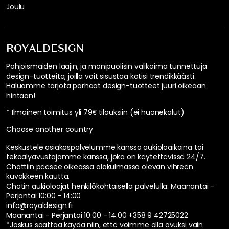
Joulu
ROYALDESIGN
Pohjoismaiden laajin, ja monipuolisin valikoima tunnettuja
design-tuotteita, joilla voit sisustaa kotisi trendikkäästi.
Haluamme tarjota parhaat design-tuotteet juuri oikeaan
hintaan!
* Ilmainen toimitus yli 79€ tilauksiin (ei huonekalut)
Choose another country
Keskustele asiakaspalvelumme kanssa aukioloaikoina tai
tekoälyavustajamme kanssa, joka on käytettävissä 24/7.
Chattiin pääsee oikeassa alakulmassa olevan vihreän
kuvakkeen kautta.
Chatin aukioloajat henkilökohtaisella palvelulla:
Maanantai -
Perjantai 10:00 - 14:00
info@royaldesign.fi
Maanantai - Perjantai 10:00 - 14:00
+358 9 42725022
*Joskus saattaa käydä niin, että voimme olla avuksi vain