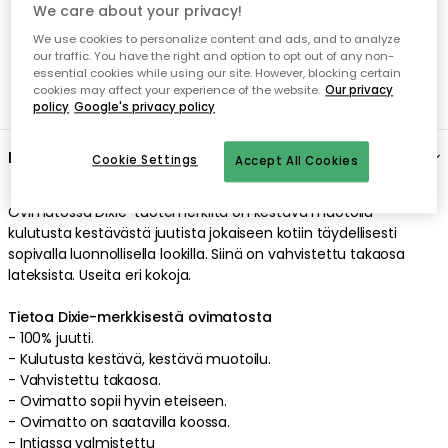
We care about your privacy!
We use cookies to personalize content and ads, and to analyze
our traffic. You have the right and option to opt out of any non-
essential cookies while using our site. However, blocking certain
cookies may affect your experience of the website.
Our privacy
policy
Google's privacy policy
Kuvaus
Cookie Settings
Accept All Cookies
Ovimatossa
Dixie
-tuotemerkiltä on
kestävä
muotoilu
kulutusta kestävästä
juutista
jokaiseen kotiin
täydellisesti
sopivalla
luonnollisella
lookilla
. Siinä on
vahvistettu
takaosa
lateksista
.
Useita eri kokoja
.
Tietoa Dixie-merkkisestä ovimatosta
-
100% juutti.
-
Kulutusta kestävä
,
kestävä
muotoilu
.
-
Vahvistettu
takaosa
.
-
Ovimatto sopii hyvin eteiseen.
-
Ovimatto on saatavilla koossa.
-
Intiassa
valmistettu