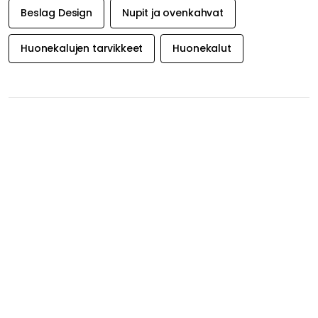
Huonekalujen tarvikkeet
Huonekalut
SAA INSPIRAATIOTA &
TARJOUKSIA
ENSIMMÄISENÄ
Saa inspiraatiota, uutisia ja valikoituja tarjouksia suoraan
sähköpostiisi. Juuri nyt tarjoamme 20 % alennusta
Decotique- ja Department-tuotteista, kun tilaat
uutiskirjeemme.
Hyväksyn Royal Designin
tietoturvakäytännön