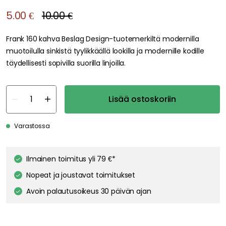
5.00 €
10.00 €
Frank 160 kahva Beslag Design-tuotemerkiltä modernilla
muotoilulla sinkistä tyylikkäällä lookilla ja modernille kodille
täydellisesti sopivilla suorilla linjoilla.
Lisää ostoskoriin
Varastossa
We care about your privacy!
Ilmainen toimitus yli 79 €*
We use cookies to personalize content and ads, and to analyze
our traffic. You have the right and option to opt out of any non-
Nopeat ja joustavat toimitukset
essential cookies while using our site. However, blocking certain
Avoin palautusoikeus 30 päivän ajan
cookies may affect your experience of the website.
Our privacy
policy
Google's privacy policy