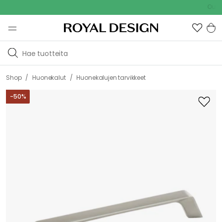
Outdoor Sal
/
/
Shop
Huonekalut
Huonekalujen tarvikkeet
-
50
%