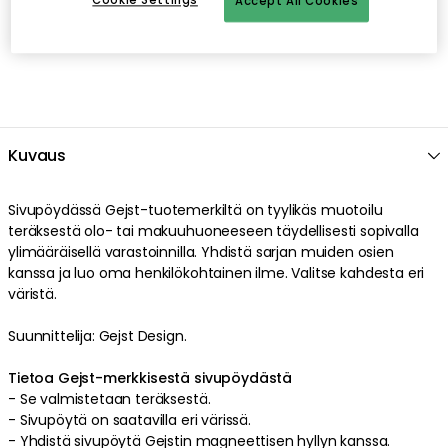
Cookie Settings
Accept All Cookies
Kuvaus
Sivupöydässä
Gejst
-tuotemerkiltä on
tyylikäs
muotoilu
teräksestä
olo- tai makuuhuoneeseen
täydellisesti sopivalla
ylimääräisellä
varastoinnilla
.
Yhdistä sarjan muiden osien
kanssa ja luo oma henkilökohtainen ilme
.
Valitse kahdesta eri
väristä
.
Suunnittelija: Gejst Design.
Tietoa Gejst-merkkisestä sivupöydästä
- Se valmistetaan
teräksestä
.
-
Sivupöytä on saatavilla eri värissä.
-
Yhdistä sivupöytä Gejstin magneettisen hyllyn kanssa.