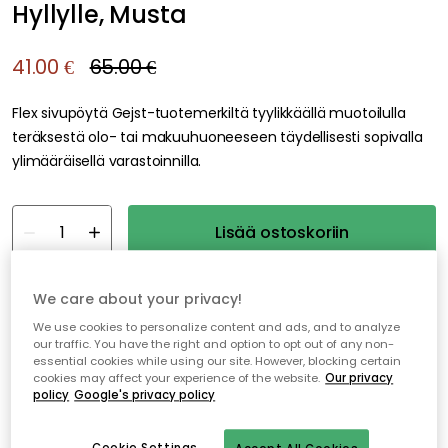
Hyllylle, Musta
41.00 €
65.00 €
Flex sivupöytä Gejst-tuotemerkiltä tyylikkäällä muotoilulla
teräksestä olo- tai makuuhuoneeseen täydellisesti sopivalla
ylimääräisellä varastoinnilla.
Lisää ostoskoriin
Vain 1 kpl jäljellä varastossa
We care about your privacy!
We use cookies to personalize content and ads, and to analyze
our traffic. You have the right and option to opt out of any non-
Ilmainen toimitus yli 79 €*
essential cookies while using our site. However, blocking certain
cookies may affect your experience of the website.
Our privacy
Nopeat ja joustavat toimitukset
policy
Google's privacy policy
Avoin palautusoikeus 30 päivän ajan