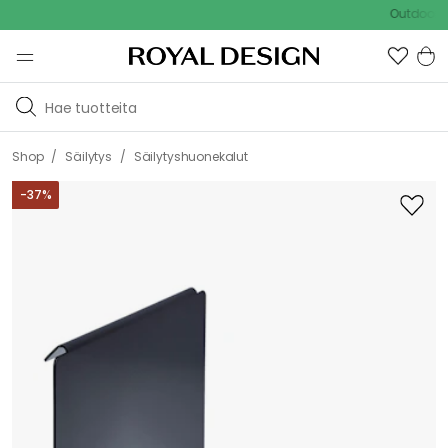
Outdoor Sale 
/
/
Shop
Säilytys
Säilytyshuonekalut
-
37
%